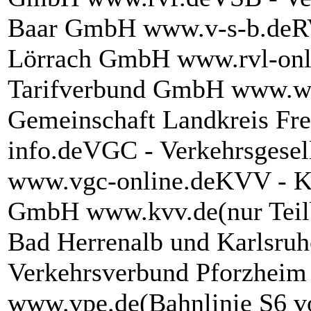
Baar GmbH www.v-s-b.deRV
Lörrach GmbH www.rvl-onl
Tarifverbund GmbH www.wt
Gemeinschaft Landkreis F
info.deVGC - Verkehrsgesel
www.vgc-online.deKVV - Ka
GmbH www.kvv.de(nur Teilb
Bad Herrenalb und Karlsruh
Verkehrsverbund Pforzhei
www.vpe.de(Bahnlinie S6 v