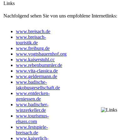
Links
Nachfolgend sehen Sie von uns empfohlene Internetlinks:
www.breisach.de
www.breisach-
touristik.de
www.freiburg.de
www.vogtsbauernhof.org
www.kaiserstuhl.cc
www.rebenbummler.de
www.vita-classica.de
www.geldermann.de
www.badische-
jakobusgesellschaft.de
www.entdecken-
geniessen.de
www.badischer-
winzerkeller.de
www.tourismus-
elsass.com
www.festspiele-
breisach.de
www.kaiserlich-