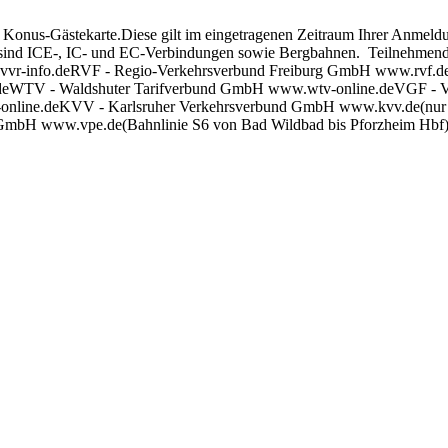
 Konus-Gästekarte.Diese gilt im eingetragenen Zeitraum Ihrer Anmeld
en sind ICE-, IC- und EC-Verbindungen sowie Bergbahnen. Teilnehm
vvr-info.deRVF - Regio-Verkehrsverbund Freiburg GmbH www.rvf.
deWTV - Waldshuter Tarifverbund GmbH www.wtv-online.deVGF - V
online.deKVV - Karlsruher Verkehrsverbund GmbH www.kvv.de(nur Tei
s GmbH www.vpe.de(Bahnlinie S6 von Bad Wildbad bis Pforzheim Hbf