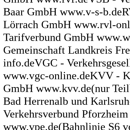
Baar GmbH www.v-s-b.deRV
Lörrach GmbH www.rvl-onl
Tarifverbund GmbH www.wt
Gemeinschaft Landkreis F
info.deVGC - Verkehrsgesel
www.vgc-online.deKVV - Ka
GmbH www.kvv.de(nur Teilb
Bad Herrenalb und Karlsruh
Verkehrsverbund Pforzhei
www.vpe.de(Bahnlinie S6 v